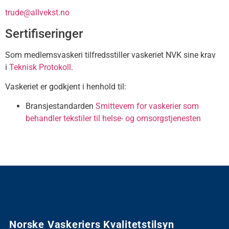
trude@allvekst.no
Sertifiseringer
Som medlemsvaskeri tilfredsstiller vaskeriet NVK sine krav
i
Teknisk Protokoll
.
Vaskeriet er godkjent i henhold til:
Bransjestandarden
Smittevern for vaskerier som
behandler tekstiler til helse- og omsorgstjenesten
Norske Vaskeriers Kvalitetstilsyn