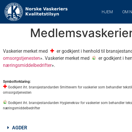
HJEM
OM 
Medlemsvaskerie
Vaskerier merket med
er godkjent i henhold til b
ransjestan
omsorgstjenesten
».
Vaskerier merket med
er godkjent i hen
næringsmiddelbedrifter
».
Symbolforklaring:
Godkjent i
ht. bransjestandarden Smittevern for vaskerier som behandler tekstile
omsorgstjenesten
Godkjent iht. bransjestandarden Hygienekrav for vaskerier som behandler teksti
næringsmiddelbedrifter
AGDER