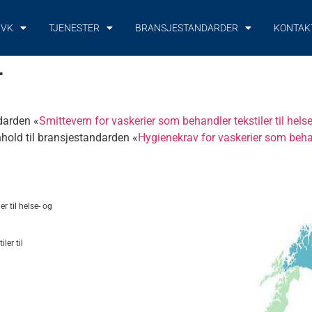
NVK
TJENESTER
BRANSJESTANDARDER
KONTAK
r
darden «
Smittevern for vaskerier som behandler tekstiler til helse
hold til b
ransjestandarden
«
Hygienekrav for vaskerier som behand
r til helse- og
ler til