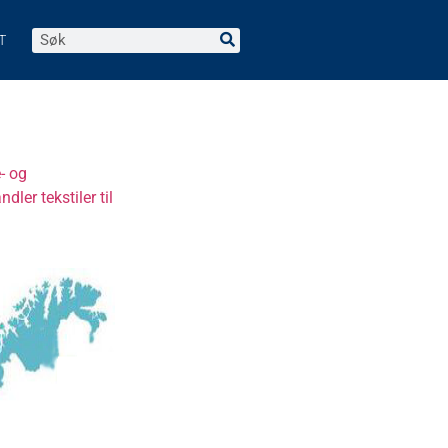
T
- og
ler tekstiler til