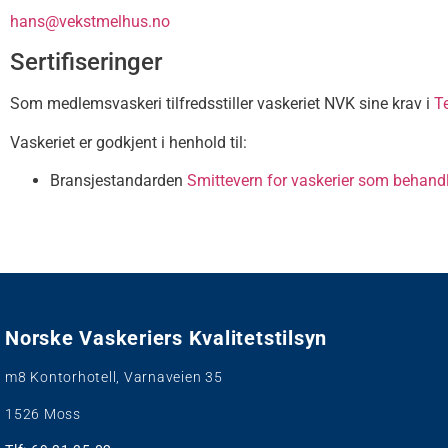
hans@vekstmelhus.no
Sertifiseringer
Som medlemsvaskeri tilfredsstiller vaskeriet NVK sine krav i
T
Vaskeriet er godkjent i henhold til:
Bransjestandarden
Smittevern for vaskerier som behandle
Norske Vaskeriers Kvalitetstilsyn
m8 Kontorhotell, Varnaveien 35
1526 Moss