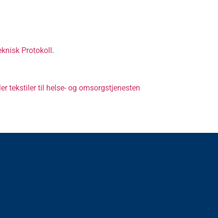
eknisk Protokoll
.
r tekstiler til helse- og omsorgstjenesten