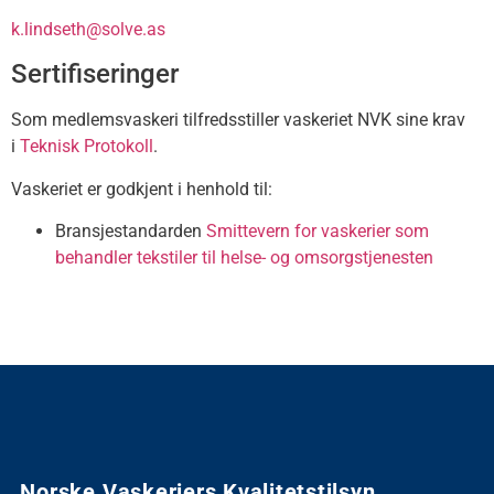
k.lindseth@solve.as
Sertifiseringer
Som medlemsvaskeri tilfredsstiller vaskeriet NVK sine krav
i
Teknisk Protokoll
.
Vaskeriet er godkjent i henhold til:
Bransjestandarden
Smittevern for vaskerier som
behandler tekstiler til helse- og omsorgstjenesten
Norske Vaskeriers Kvalitetstilsyn