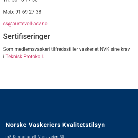
Mob: 91 69 27 38
ss@austevoll-asv.no
Sertifiseringer
Som medlemsvaskeri tilfredsstiller vaskeriet NVK sine krav
i
Teknisk Protokoll
.
Norske Vaskeriers Kvalitetstilsyn
m8 Kontorhotell, Varnaveien 35