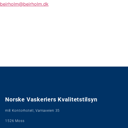
beirholm@beirholm.dk
Norske Vaskeriers Kvalitetstilsyn
m8 Kontorhotell, Varnaveien 35
1526 Moss