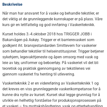
Beskrivelse
Når man har ansvaret for å vaske og behandle tekstiler, er
det viktig at de grunnleggende kunnskaper er på plass. Våre
kurs gir en lettfattelig og god innføring i Vaskeriteknikk.
Kurset holdes 3.-4.oktober 2018 hos TRIGGER JOBB i
Bakarvågen på Askøy. Trigger er et barrierevaskeri som
godkjent iht. bransjestandarden Smittevern for vaskerier
som behandler tekstiler til helseinstitusjoner. Trigger betjener
sykehjem, legevakttjeneste og åpen omsorg med vask og
leie av tøy, uniformer og beboertøy. På vaskeriet vil det bli
teoretisk og praktisk gjennomgang av tekstilenes vei
gjennom vaskeriet fra henting til utlevering.
Vaskeriteknikk 2 er en videreføring av Vaskeriteknikk 1 og
det kreves en viss grunnleggende vaskerikompetanse for å
kunne dra nytte av kurset. Kurset skal legge grunnlag for å
utvikle en helhetlig forståelse for produksjonsprosessen på
et vaskeri – fra mottakshåndtering, vask og etterbehandling