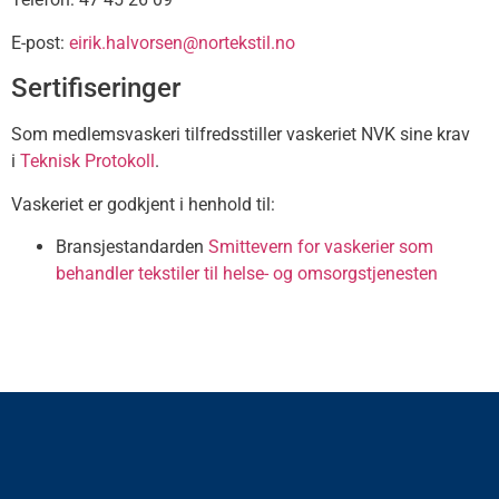
E-post:
eirik.halvorsen@nortekstil.no
Sertifiseringer
Som medlemsvaskeri tilfredsstiller vaskeriet NVK sine krav
i
Teknisk Protokoll
.
Vaskeriet er godkjent i henhold til:
Bransjestandarden
Smittevern for vaskerier som
behandler tekstiler til helse- og omsorgstjenesten