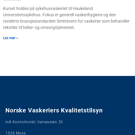
Kurset holdes på sykehusvaskeriet til Haukeland
Universitetssykehus. Fokus er generell vaskerihygiene og den
reviderte bransjestandarden Smittevern for vaskerier som behandler
tekstiler til helse- og omsorgstjenesten.
Les mer »
Norske Vaskeriers Kvalitetstilsyn
m8 Kontorhotell, Varnaveien 35
1526 Moss